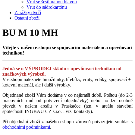
Vrut se šestihranou hlavou
Vrut do sádrokartónu
Zarážky dveří
Ostatní zboží
BU M 10 MH
Vítejte v našem e-shopu se spojovacím materiálem a upevňovací
technikou!
Jedná se o VÝPRODEJ skladu s upevňovací technikou od
značkových výrobců.
V e-shopu naleznete hmoždinky, hřebíky, vruty, vrtáky, spojovací +
kotevní materiál, ale i další výrobky.
Objednané zboží Vám dodáme v co nejkratší době. Poštou (do 2-3
pracovních dnů od potvrzení objednávky) nebo ho lze osobně
převzít v našem areálu v Praskačce (tzn. v areálu stavební
společnosti INGBAU CZ s.r.o. - viz. kontakty).
Při objednání zboží z našeho eshopu zároveň potvrzujete souhlas s
obchodními podmínkami
.