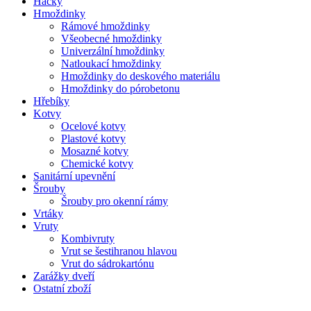
Háčky
Hmoždinky
Rámové hmoždinky
Všeobecné hmoždinky
Univerzální hmoždinky
Natloukací hmoždinky
Hmoždinky do deskového materiálu
Hmoždinky do pórobetonu
Hřebíky
Kotvy
Ocelové kotvy
Plastové kotvy
Mosazné kotvy
Chemické kotvy
Sanitární upevnění
Šrouby
Šrouby pro okenní rámy
Vrtáky
Vruty
Kombivruty
Vrut se šestihranou hlavou
Vrut do sádrokartónu
Zarážky dveří
Ostatní zboží