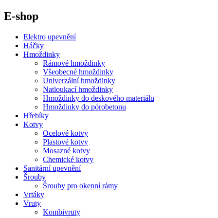
E-shop
Elektro upevnění
Háčky
Hmoždinky
Rámové hmoždinky
Všeobecné hmoždinky
Univerzální hmoždinky
Natloukací hmoždinky
Hmoždinky do deskového materiálu
Hmoždinky do pórobetonu
Hřebíky
Kotvy
Ocelové kotvy
Plastové kotvy
Mosazné kotvy
Chemické kotvy
Sanitární upevnění
Šrouby
Šrouby pro okenní rámy
Vrtáky
Vruty
Kombivruty