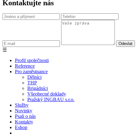
Kontaktujte nás
☰
Profil společnosti
Reference
Pro zaměstnance
Dělníci
THP
Brigádníci
Všeobecné doklady
Pražský INGBAU s.r.o.
Služby
Novinky
Psali o nás
Kontakty
Eshop