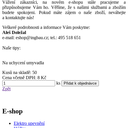
Vážení zákazníci, na novém e-shopu stále pracujeme a
přizpůsobujeme Vám ho. Věříme, že s našimi službami a zbožím
budete spokojeni. Pokud máte zájem o naše zboží, neváhejte
a kontaktujte nás!
Veškeré podrobnosti a informace Vám poskytne:
Aleš Doležal
e-mail: eshop@ingbau.cz; tel.: 495 518 651
Naše tipy:
Na uchycení umyvadla
Kusů na skladě:
50
Cena
včetně DPH:
8 Kč
ks
Zpět
E-shop
Elektro upevnění