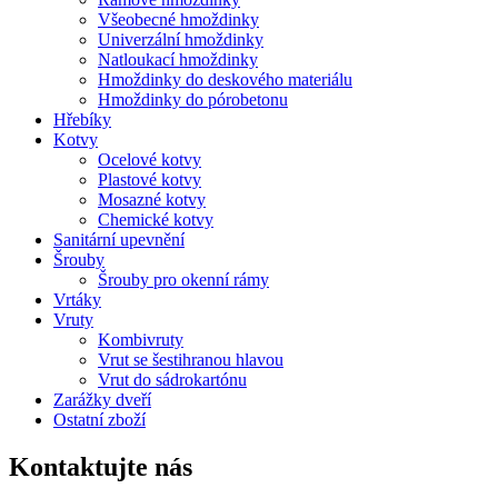
Všeobecné hmoždinky
Univerzální hmoždinky
Natloukací hmoždinky
Hmoždinky do deskového materiálu
Hmoždinky do pórobetonu
Hřebíky
Kotvy
Ocelové kotvy
Plastové kotvy
Mosazné kotvy
Chemické kotvy
Sanitární upevnění
Šrouby
Šrouby pro okenní rámy
Vrtáky
Vruty
Kombivruty
Vrut se šestihranou hlavou
Vrut do sádrokartónu
Zarážky dveří
Ostatní zboží
Kontaktujte nás