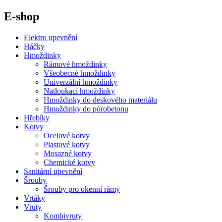
E-shop
Elektro upevnění
Háčky
Hmoždinky
Rámové hmoždinky
Všeobecné hmoždinky
Univerzální hmoždinky
Natloukací hmoždinky
Hmoždinky do deskového materiálu
Hmoždinky do pórobetonu
Hřebíky
Kotvy
Ocelové kotvy
Plastové kotvy
Mosazné kotvy
Chemické kotvy
Sanitární upevnění
Šrouby
Šrouby pro okenní rámy
Vrtáky
Vruty
Kombivruty