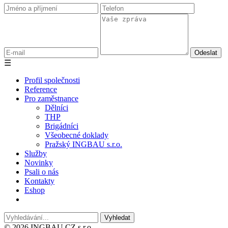
☰
Profil společnosti
Reference
Pro zaměstnance
Dělníci
THP
Brigádníci
Všeobecné doklady
Pražský INGBAU s.r.o.
Služby
Novinky
Psali o nás
Kontakty
Eshop
© 2026 INGBAU CZ s.r.o.