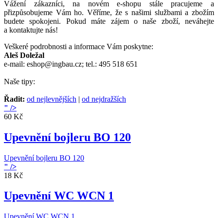
Vážení zákazníci, na novém e-shopu stále pracujeme a
přizpůsobujeme Vám ho. Věříme, že s našimi službami a zbožím
budete spokojeni. Pokud máte zájem o naše zboží, neváhejte
a kontaktujte nás!
Veškeré podrobnosti a informace Vám poskytne:
Aleš Doležal
e-mail: eshop@ingbau.cz; tel.: 495 518 651
Naše tipy:
Řadit:
od nejlevnějších
|
od nejdražších
" />
60 Kč
Upevnění bojleru BO 120
Upevnění bojleru BO 120
" />
18 Kč
Upevnění WC WCN 1
Upevnění WC WCN 1