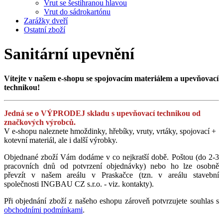
Vrut se šestihranou hlavou
Vrut do sádrokartónu
Zarážky dveří
Ostatní zboží
Sanitární upevnění
Vítejte v našem e-shopu se spojovacím materiálem a upevňovací
technikou!
Jedná se o VÝPRODEJ skladu s upevňovací technikou od
značkových výrobců.
V e-shopu naleznete hmoždinky, hřebíky, vruty, vrtáky, spojovací +
kotevní materiál, ale i další výrobky.
Objednané zboží Vám dodáme v co nejkratší době. Poštou (do 2-3
pracovních dnů od potvrzení objednávky) nebo ho lze osobně
převzít v našem areálu v Praskačce (tzn. v areálu stavební
společnosti INGBAU CZ s.r.o. - viz. kontakty).
Při objednání zboží z našeho eshopu zároveň potvrzujete souhlas s
obchodními podmínkami
.