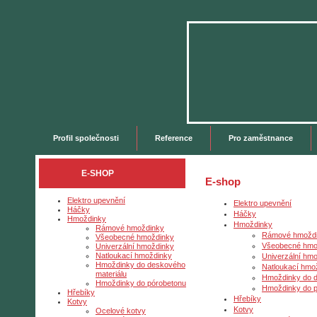
Profil společnosti
Reference
Pro zaměstnance
E-SHOP
E-shop
Elektro upevnění
Elektro upevnění
Háčky
Háčky
Hmoždinky
Hmoždinky
Rámové hmoždinky
Rámové hmožd
Všeobecné hmoždinky
Všeobecné hmo
Univerzální hmoždinky
Natloukací hmoždinky
Univerzální hm
Hmoždinky do deskového
Natloukací hmo
materiálu
Hmoždinky do d
Hmoždinky do pórobetonu
Hmoždinky do p
Hřebíky
Hřebíky
Kotvy
Kotvy
Ocelové kotvy