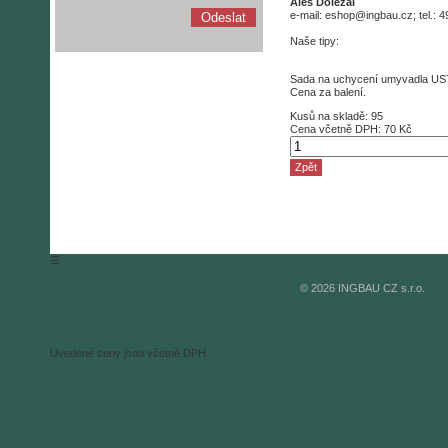
Aleš Doležal
e-mail: eshop@ingbau.cz; tel.: 
Naše tipy:
Sada na uchycení umyvadla US
Cena za balení.
Kusů na skladě:
95
Cena
včetně DPH:
70 Kč
Zpět
☰
© 2026 INGBAU CZ s.r.o.
Uvedené ceny jsou včetně DPH