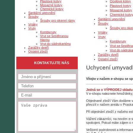
Ocelové kotvy
Plastové kotvy
Mosazné kotvy
Plastové kotvy
Chemické kotvy
Mosazné kotvy
Sanitární upevnění
Chemické kotv
Šrouby
Sanitární upevnění
Šrouby pro okenní rámy
Šrouby
Vrtáky
Šrouby pro oke
Vruty
Kombivruty
Vrtáky
Vrut se šestihranou
Vruty
hlavou
Kombivruty
Vrut do sádrokartónu
Vrut se šestihr
Zarážky dveří
Vrut do sádroka
Ostatní zboží
Zarážky dveří
Ostatní zboží
KONTAKTUJTE NÁS
Uchycení umyvad
Vítejte v našem e-shopu se s
Jedná se o VÝPRODEJ skladu 
V e-shopu naleznete hmoždinky, hř
Objednané zboží Vám dodáme v c
převzít v našem areálu v Praskač
Při objednání zboží z našeho e
Vážení zákazníci, na novém e-s
spokojeni. Pokud máte zájem o n
Veškeré podrobnosti a informac