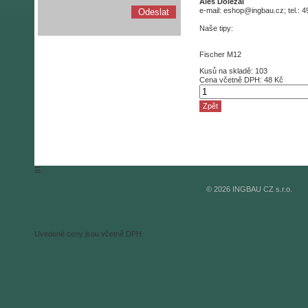
Aleš Doležal
e-mail: eshop@ingbau.cz; tel.: 
Naše tipy:
Fischer M12
Kusů na skladě:
103
Cena
včetně DPH:
48 Kč
Zpět
☰
© 2026 INGBAU CZ s.r.o.
Uvedené ceny jsou včetně DPH