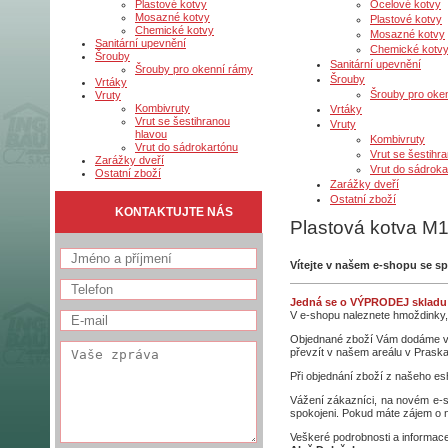
Ocelové kotvy
Plastové kotvy
Mosazné kotvy
Plastové kotvy
Chemické kotvy
Mosazné kotvy
Sanitární upevnění
Chemické kotv
Šrouby
Sanitární upevnění
Šrouby pro okenní rámy
Šrouby
Vrtáky
Šrouby pro oke
Vruty
Kombivruty
Vrtáky
Vrut se šestihranou
Vruty
hlavou
Kombivruty
Vrut do sádrokartónu
Vrut se šestihr
Zarážky dveří
Vrut do sádroka
Ostatní zboží
Zarážky dveří
Ostatní zboží
KONTAKTUJTE NÁS
Plastová kotva M
Vítejte v našem e-shopu se s
Jedná se o VÝPRODEJ skladu 
V e-shopu naleznete hmoždinky, hř
Objednané zboží Vám dodáme v c
převzít v našem areálu v Praskač
Při objednání zboží z našeho e
Vážení zákazníci, na novém e-s
spokojeni. Pokud máte zájem o n
Veškeré podrobnosti a informac