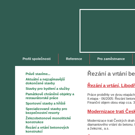
Profil společnosti
Reference
Pro zaměstnance
Řezání a vrtání b
Právě stavíme...
Aktuální a nejzajímavější
dokončené stavby
Řezání a vrtání, Libodř
Stavby pro bydlení a služby
Památkově chráněné objekty a
Práce proběhly ve dvou etapách:
restaurátorské práce
II.etapa - 06/2005: Řezání beton
Finanční objem obou etap cca. 
Sportovní stavby a hřiště
Specializované stavby pro
Modernizace trati Česk
bezpečnostní resorty
Železobetonové monolitické
Modernizace trati Českých drah 
konstrukce
diamantového vrtání do betonu. 
Řezání a vrtání betonových
a železnic, a.s.
konstrukcí