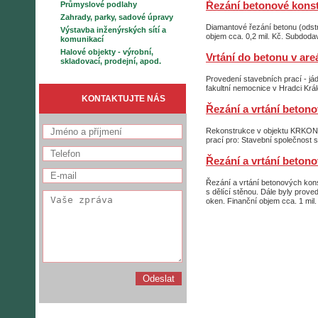
Průmyslové podlahy
Řezání betonové konst
Zahrady, parky, sadové úpravy
Diamantové řezání betonu (odst
Výstavba inženýrských sítí a
objem cca. 0,2 mil. Kč. Subdoda
komunikací
Halové objekty - výrobní,
Vrtání do betonu v ar
skladovací, prodejní, apod.
Provedení stavebních prací - já
fakultní nemocnice v Hradci K
KONTAKTUJTE NÁS
Řezání a vrtání bet
Rekonstrukce v objektu KRKONO
prací pro: Stavební společnost s.
Řezání a vrtání beto
Řezání a vrtání betonových ko
s dělící stěnou. Dále byly prove
oken. Finanční objem cca. 1 mil.