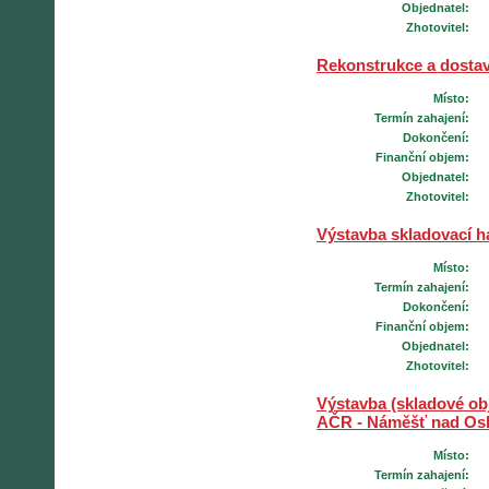
Objednatel:
Zhotovitel:
Rekonstrukce a dostavb
Místo:
Termín zahajení:
Dokončení:
Finanční objem:
Objednatel:
Zhotovitel:
Výstavba skladovací hal
Místo:
Termín zahajení:
Dokončení:
Finanční objem:
Objednatel:
Zhotovitel:
Výstavba (skladové obj
AČR - Náměšť nad Os
Místo:
Termín zahajení: