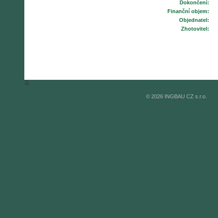
Dokončení:
Finanční objem:
Objednatel:
Zhotovitel:
☰
© 2026 INGBAU CZ s.r.o.