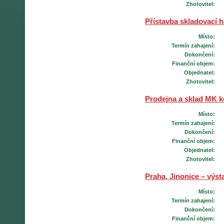
Zhotovitel:
Přístavba skladovací 
Místo:
Termín zahajení:
Dokončení:
Finanční objem:
Objednatel:
Zhotovitel:
Prodejna a sklad MK k
Místo:
Termín zahajení:
Dokončení:
Finanční objem:
Objednatel:
Zhotovitel:
Praha, Jinonice – výst
Místo:
Termín zahajení:
Dokončení:
Finanční objem: