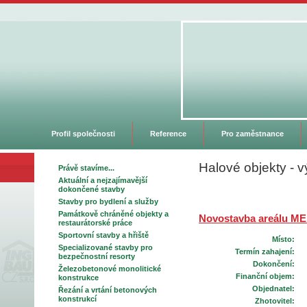
Profil společnosti
Reference
Pro zaměstnance
Halové objekty - v
Právě stavíme...
Aktuální a nejzajímavější
dokončené stavby
Stavby pro bydlení a služby
Památkově chráněné objekty a
Novostavba areálu M
restaurátorské práce
Sportovní stavby a hřiště
Místo:
Specializované stavby pro
Termín zahajení:
bezpečnostní resorty
Dokončení:
Železobetonové monolitické
Finanční objem:
konstrukce
Objednatel:
Řezání a vrtání betonových
konstrukcí
Zhotovitel: