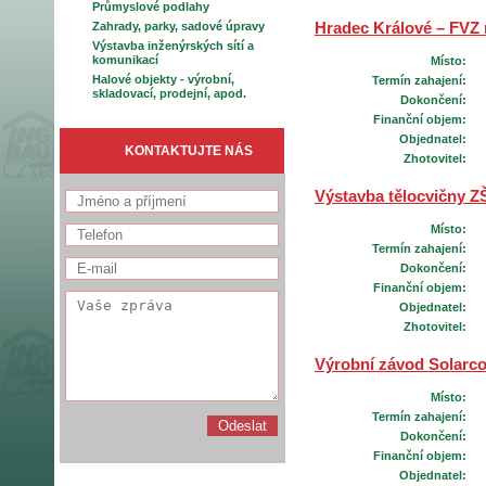
Průmyslové podlahy
Zahrady, parky, sadové úpravy
Hradec Králové – FVZ 
Výstavba inženýrských sítí a
komunikací
Místo:
Halové objekty - výrobní,
Termín zahajení:
skladovací, prodejní, apod.
Dokončení:
Finanční objem:
Objednatel:
KONTAKTUJTE NÁS
Zhotovitel:
Výstavba tělocvičny Z
Místo:
Termín zahajení:
Dokončení:
Finanční objem:
Objednatel:
Zhotovitel:
Výrobní závod Solarco
Místo:
Termín zahajení:
Dokončení:
Finanční objem:
Objednatel: