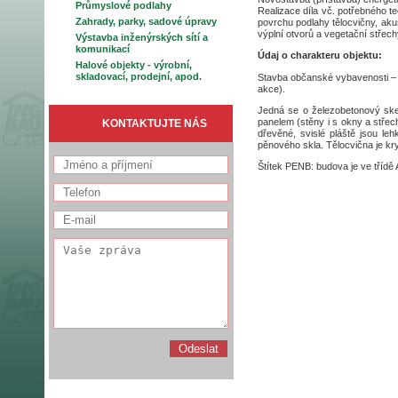
Průmyslové podlahy
Realizace díla vč. potřebného t
Zahrady, parky, sadové úpravy
povrchu podlahy tělocvičny, aku
výplní otvorů a vegetační střech
Výstavba inženýrských sítí a
komunikací
Údaj o charakteru objektu:
Halové objekty - výrobní,
skladovací, prodejní, apod.
Stavba občanské vybavenosti – e
akce).
Jedná se o železobetonový ske
panelem (stěny i s okny a střec
KONTAKTUJTE NÁS
dřevěné, svislé pláště jsou le
pěnového skla. Tělocvična je kr
Štítek PENB: budova je ve třídě 