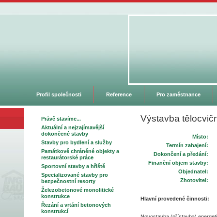
Profil společnosti
Reference
Pro zaměstnance
Výstavba tělocvič
Právě stavíme...
Aktuální a nejzajímavější
dokončené stavby
Místo:
Stavby pro bydlení a služby
Termín zahajení:
Památkově chráněné objekty a
Dokončení a předání:
restaurátorské práce
Finanční objem stavby:
Sportovní stavby a hřiště
Objednatel:
Specializované stavby pro
Zhotovitel:
bezpečnostní resorty
Železobetonové monolitické
konstrukce
Hlavní provedené činnosti:
Řezání a vrtání betonových
konstrukcí
Novostavba (přístavba) energet