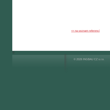
<< na seznam referencí
☰
© 2026 INGBAU CZ s.r.o.