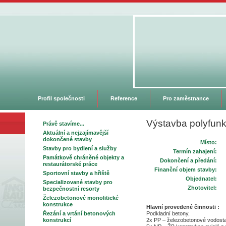
Profil společnosti
Reference
Pro zaměstnance
Výstavba polyfun
Právě stavíme...
Aktuální a nejzajímavější
dokončené stavby
Místo:
Stavby pro bydlení a služby
Termín zahajení:
Památkově chráněné objekty a
Dokončení a předání:
restaurátorské práce
Finanční objem stavby:
Sportovní stavby a hřiště
Objednatel:
Specializované stavby pro
Zhotovitel:
bezpečnostní resorty
Železobetonové monolitické
konstrukce
Hlavní provedené činnosti :
Řezání a vrtání betonových
Podkladní betony,
konstrukcí
2x PP – železobetonové vodosta