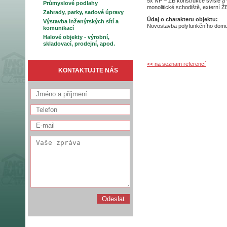
5x NP – ŽB konstrukce svislé a
Průmyslové podlahy
monolitické schodiště, externí Ž
Zahrady, parky, sadové úpravy
Údaj o charakteru objektu:
Výstavba inženýrských sítí a
Novostavba polyfunkčního domu,
komunikací
Halové objekty - výrobní,
skladovací, prodejní, apod.
<< na seznam referencí
KONTAKTUJTE NÁS