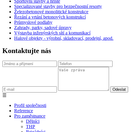
Sportovní stavby a hřiště
Specializované stavby pro bezpečnostní resorty
Železobetonové monolitické konstrukce
Řezání a vrtání betonových konstrukcí
Průmyslové podlahy
Zahrady, parky, sadové úpravy
Výstavba inženýrských sítí a komunikací
Halové objekty - výrobní, skladovací, prodejní, apod.
Kontaktujte nás
☰
Profil společnosti
Reference
Pro zaměstnance
Dělníci
THP
Brigádníci