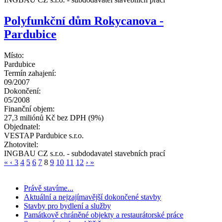
Polyfunkční dům Rokycanova -
Pardubice
Místo:
Pardubice
Termín zahajení:
09/2007
Dokončení:
05/2008
Finanční objem:
27,3 miliónů Kč bez DPH (9%)
Objednatel:
VESTAP Pardubice s.r.o.
Zhotovitel:
INGBAU CZ s.r.o. - subdodavatel stavebních prací
«
‹
3
4
5
6
7
8
9
10
11
12
›
»
Právě stavíme...
Aktuální a nejzajímavější dokončené stavby
Stavby pro bydlení a služby
Památkově chráněné objekty a restaurátorské práce