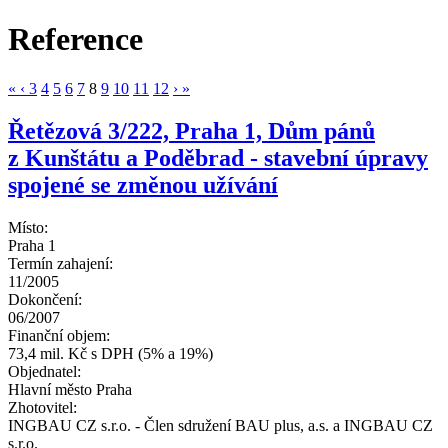
Reference
«
‹
3
4
5
6
7
8
9
10
11
12
›
»
Řetězová 3/222, Praha 1, Dům pánů
z Kunštátu a Poděbrad - stavební úpravy
spojené se změnou užívání
Místo:
Praha 1
Termín zahajení:
11/2005
Dokončení:
06/2007
Finanční objem:
73,4 mil. Kč s DPH (5% a 19%)
Objednatel:
Hlavní město Praha
Zhotovitel:
INGBAU CZ s.r.o. - Člen sdružení BAU plus, a.s. a INGBAU CZ
s.r.o.