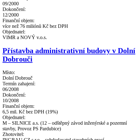
09/2000
Dokončení:
12/2000
Finanční objem:
více než 76 miliónů Kč bez DPH
Objednatel:
VIMR a NOVÝ v.o.s.
Přístavba administrativní budovy v Dolní
Dobrouči
Místo:
Dolní Dobrouč
Termín zahajení:
06/2008
Dokončení:
10/2008
Finanční objem:
6,5 mil. Kč bez DPH (19%)
Objednatel:
M – SILNICE a.s. (12 – odštěpný závod inženýrské a pozemní
stavby, Provoz PS Pardubice)
Zhotovitel:
INGBAU CZ s.r.o. - subdodavatel stavebních prací