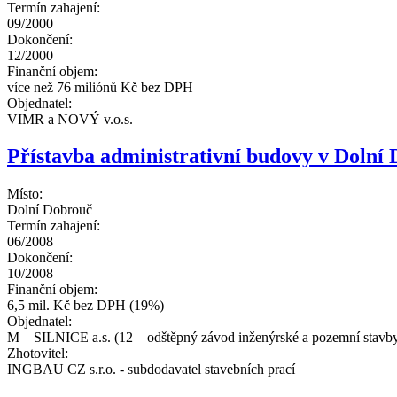
Termín zahajení:
09/2000
Dokončení:
12/2000
Finanční objem:
více než 76 miliónů Kč bez DPH
Objednatel:
VIMR a NOVÝ v.o.s.
Přístavba administrativní budovy v Dolní
Místo:
Dolní Dobrouč
Termín zahajení:
06/2008
Dokončení:
10/2008
Finanční objem:
6,5 mil. Kč bez DPH (19%)
Objednatel:
M – SILNICE a.s. (12 – odštěpný závod inženýrské a pozemní stavb
Zhotovitel:
INGBAU CZ s.r.o. - subdodavatel stavebních prací