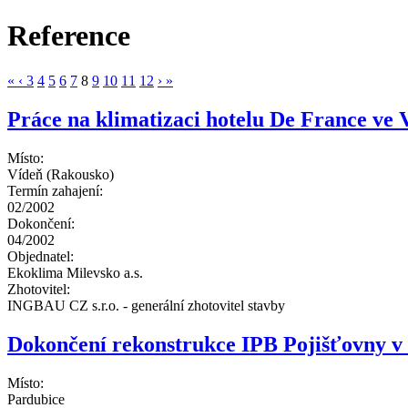
Reference
«
‹
3
4
5
6
7
8
9
10
11
12
›
»
Práce na klimatizaci hotelu De France ve 
Místo:
Vídeň (Rakousko)
Termín zahajení:
02/2002
Dokončení:
04/2002
Objednatel:
Ekoklima Milevsko a.s.
Zhotovitel:
INGBAU CZ s.r.o. - generální zhotovitel stavby
Dokončení rekonstrukce IPB Pojišťovny v
Místo:
Pardubice