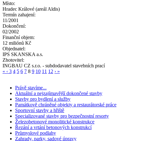
Místo:
Hradec Králové (areál Aldis)
Termín zahajení:
11/2001
Dokončení:
02/2002
Finanční objem:
12 miliónů Kč
Objednatel:
IPS SKANSKA a.s.
Zhotovitel:
INGBAU CZ s.r.o. - subdodavatel stavebních prací
«
‹
3
4
5
6
7
8
9
10
11
12
›
»
Právě stavíme...
Aktuální a nejzajímavější dokončené stavby
Stavby pro bydlení a služby
Památkově chráněné objekty a restaurátorské práce
Sportovní stavby a hřiště
Specializované stavby pro bezpečnostní resorty
Železobetonové monolitické konstrukce
Řezání a vrtání betonových konstrukcí
Průmyslové podlahy
Zahrady, parky, sadové úpravy