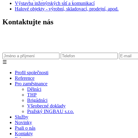
Výstavba inženýrských sítí a komunikací
Halové objekty - výrobní, skladovací, prodejní, apod.
Kontaktujte nás
☰
Profil společnosti
Reference
Pro zaměstnance
Dělníci
THP
Brigádníci
Všeobecné doklady
Pražský INGBAU s.r.o.
Služby
Novinky
Psali o nás
Kontakty