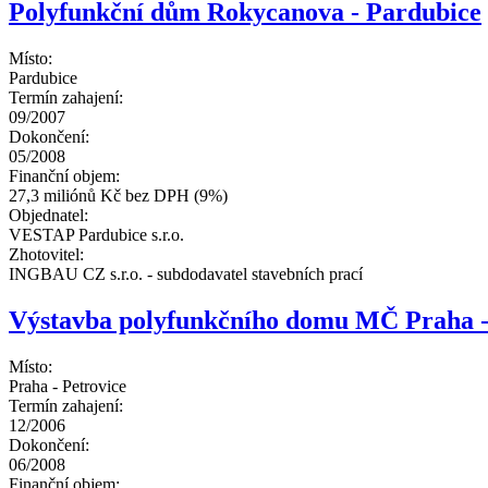
Polyfunkční dům Rokycanova - Pardubice
Místo:
Pardubice
Termín zahajení:
09/2007
Dokončení:
05/2008
Finanční objem:
27,3 miliónů Kč bez DPH (9%)
Objednatel:
VESTAP Pardubice s.r.o.
Zhotovitel:
INGBAU CZ s.r.o. - subdodavatel stavebních prací
Výstavba polyfunkčního domu MČ Praha -
Místo:
Praha - Petrovice
Termín zahajení:
12/2006
Dokončení:
06/2008
Finanční objem: