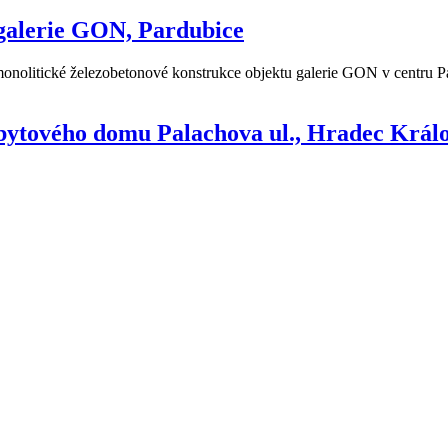
 galerie GON, Pardubice
olitické železobetonové konstrukce objektu galerie GON v centru Par
 bytového domu Palachova ul., Hradec Král