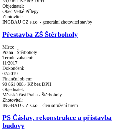
39,0 mil. Kč bez DPH
Objednatel:
Obec Velké Přílepy
Zhotovitel:
INGBAU CZ s.r.o. - generální zhotovitel stavby
Přestavba ZŠ Štěrboholy
Místo:
Praha - Štěrboholy
Termín zahajení:
11/2017
Dokončení:
07/2019
Finanční objem:
90 861 008,- Kč bez DPH
Objednatel:
Městská část Praha - Štěrboholy
Zhotovitel:
INGBAU CZ s.r.o. - člen sdružení firem
PS Čáslav, rekonstrukce a přístavba
budovy