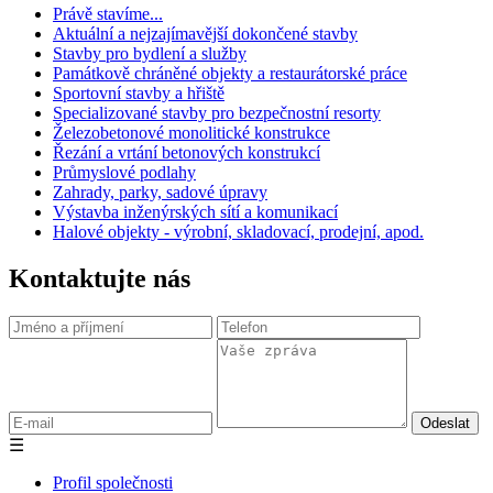
Právě stavíme...
Aktuální a nejzajímavější dokončené stavby
Stavby pro bydlení a služby
Památkově chráněné objekty a restaurátorské práce
Sportovní stavby a hřiště
Specializované stavby pro bezpečnostní resorty
Železobetonové monolitické konstrukce
Řezání a vrtání betonových konstrukcí
Průmyslové podlahy
Zahrady, parky, sadové úpravy
Výstavba inženýrských sítí a komunikací
Halové objekty - výrobní, skladovací, prodejní, apod.
Kontaktujte nás
☰
Profil společnosti