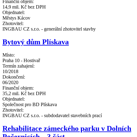
Finanční objem:
14,9 mil. Kč bez DPH
Objednatel:
Městys Kácov
Zhotovitel:
INGBAU CZ s.r.o. - generální zhotovitel stavby
Bytový dům Plískava
Místo:
Praha 10 - Hostivař
Termín zahajení:
10/2018
Dokončení:
06/2020
Finanční objem:
35,2 mil. Kč bez DPH
Objednatel:
Společnost pro BD Plískava
Zhotovitel:
INGBAU CZ s.r.o. - subdodavatel stavebních prací
Rehabilitace zámeckého parku v Dolních
Počernicích – 3.část