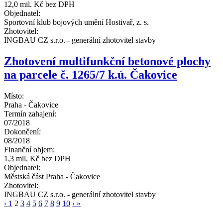
12,0 mil. Kč bez DPH
Objednatel:
Sportovní klub bojových umění Hostivař, z. s.
Zhotovitel:
INGBAU CZ s.r.o. - generální zhotovitel stavby
Zhotovení multifunkční betonové plochy
na parcele č. 1265/7 k.ú. Čakovice
Místo:
Praha - Čakovice
Termín zahajení:
07/2018
Dokončení:
08/2018
Finanční objem:
1,3 mil. Kč bez DPH
Objednatel:
Městská část Praha - Čakovice
Zhotovitel:
INGBAU CZ s.r.o. - generální zhotovitel stavby
‹
1
2
3
4
5
6
7
8
9
10
›
»