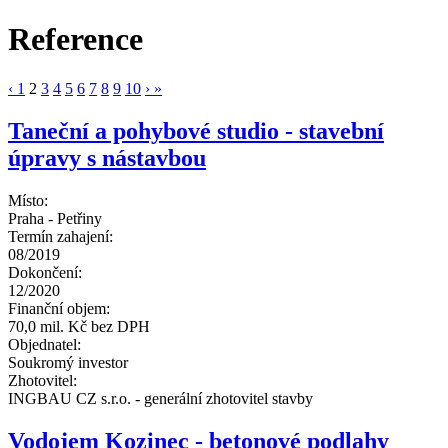
Reference
‹
1
2
3
4
5
6
7
8
9
10
›
»
Taneční a pohybové studio - stavební
úpravy s nástavbou
Místo:
Praha - Petřiny
Termín zahajení:
08/2019
Dokončení:
12/2020
Finanční objem:
70,0 mil. Kč bez DPH
Objednatel:
Soukromý investor
Zhotovitel:
INGBAU CZ s.r.o. - generální zhotovitel stavby
Vodojem Kozinec - betonové podlahy